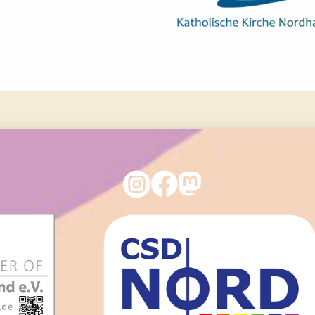


